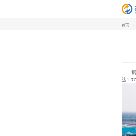
首页
>
据
达1.