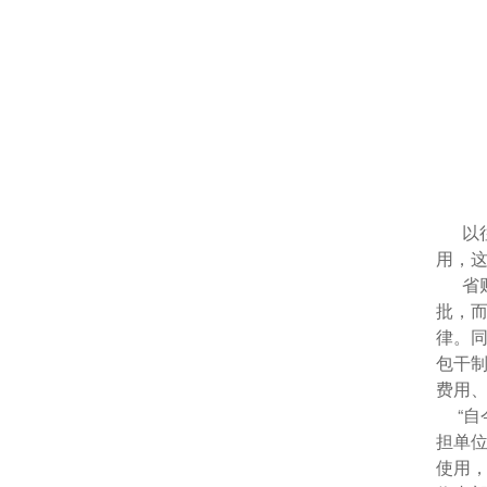
以往
用，这
省财
批，
律。
包干
费用、
“自今
担单
使用