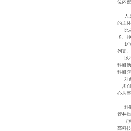
位内
人是
的主
比如
多、挣
赵光
列支。
以往
科研
科研
对此
一步
心从
科研
管并
《实
高科