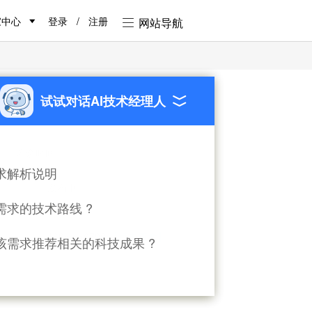
家中心
登录
/
注册
网站导航
试试对话AI技术经理人
剩余时间:
300天
求解析说明
求状态
发布中
需求的技术路线 ?
面议
向投入
系方式
139xxxx6790
【点击查看】
该需求推荐相关的科技成果 ?