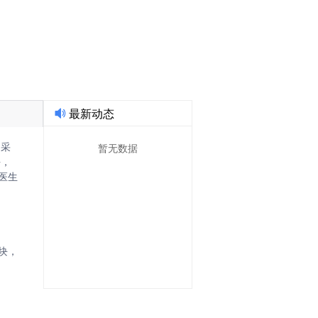
果转化AI技术经理人!
最新动态
暂无数据
，采
平，
医生
块，