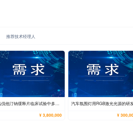
推荐技术经理人
氟伐他汀钠缓释片临床试验中多峰吸收特征捕捉、高变异性控制与高灵敏宽线性检测方法开发
汽车氛围灯用RGB激光光源的研
¥ 3,800,000
¥ 300,0