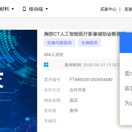
材料
移动端
买家中心
卖
胸部CT人工智能医疗影像辅助诊断模型
生物与新医药
生物医药
494人浏览
发布时间:
2026-06-03 15:06:35
需
需求编号
FT6860251203604480
需
该
合作方式
合作开发
意
佣金金额
面议
联
为
发布者
唐伟
关键词