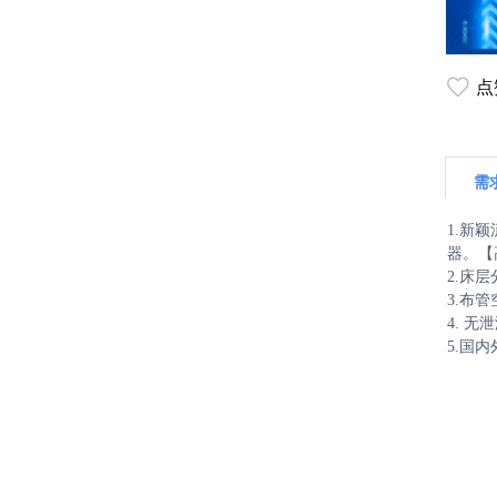
点
需
1.新
器。【
2.床
3.布
4. 
5.国